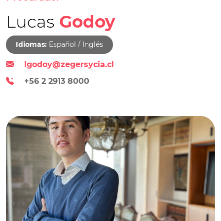
Lucas
Godoy
Idiomas:
Español / Inglés
lgodoy@zegersycia.cl
+56 2 2913 8000