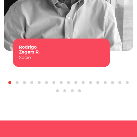
Rodrigo
Zegers R.
Socio